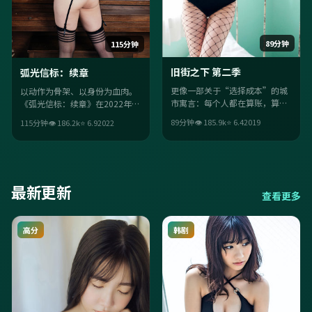
89分钟
115分钟
旧街之下 第二季
弧光信标：续章
更像一部关于“选择成本”的城
以动作为骨架、以身份为血肉。
市寓言：每个人都在算账，算到
《弧光信标：续章》在2022年的
最后才发现，最贵的是良心。中
同类作品里，胜在群戏张力十足
89分钟
👁
185.9
k
⭐
6.4
2019
115分钟
👁
186.2
k
⭐
6.9
2022
国台湾背景让语境更落地。
与人物关系的可信度。
最新更新
查看更多
高分
韩剧