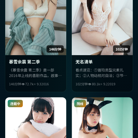
146分钟
102分钟
暴雪余震 第二季
无名清单
《暴雪余震 第二季》是一部
看点速览：①冒险类型元素扎
2016年上线的喜剧作品，故事在
实；②人物动机可自洽；③节奏
日本语境里展开：当「身份」被
上配乐与情绪咬合紧密；④韩国
146分钟
👁
72.7
k
⭐
9.3
2016
102分钟
👁
80.1
k
⭐
9.2
2019
推至极限，人物只能做出更艰难
气质与年代细节加分。
的选择。整体配乐与情绪咬合紧
密，适合一口气追完。
连载中
院线