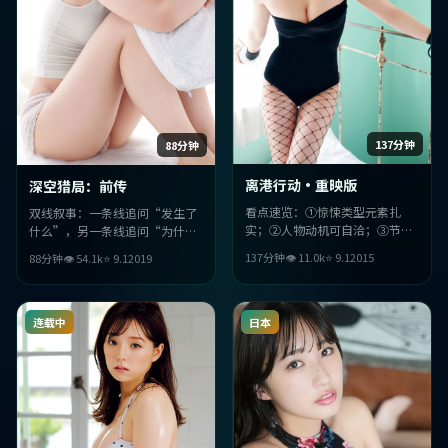
137分钟
88分钟
离港行动·重映版
深空猎局：前传
看点速览：①惊悚类型元素扎
双线叙事：一条线追问“发生了
实；②人物动机可自洽；③节奏
什么”，另一条线追问“为什么
上镜头语言考究；④中国大陆气
必须这样”。两条线在尾声交
137分钟
👁
11.0
k
⭐
9.1
2015
88分钟
👁
54.1
k
⭐
9.1
2019
质与年代细节加分。
汇，反转不炫技，但足够狠。
连载中
日本