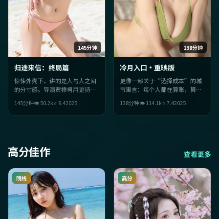
145分钟
138分钟
归途来信：终局篇
冷月入口·重映版
惊悚外壳下，讲的是人与人之间
更像一部关于“选择成本”的城
的分寸感。导演贾樟柯用更诗意
市寓言：每个人都在算账，算到
的叙事，把冲突压在眼神与沉默
最后才发现，最贵的是良心。法
145分钟
👁
50.2
k
⭐
9.4
2025
138分钟
👁
114.1
k
⭐
7.4
2025
里——直到某一幕突然决堤。
国背景让语境更落地。
高分佳作
查看更多
院线
高分