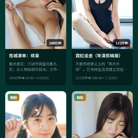
106分钟
121分钟
危城清单：续章
霓虹追击（导演剪辑版）
看点速览：①动作类型元素扎
不是传统意义上的“爽片开
实；②人物动机可自洽；③节奏
场”。它先用生活流建立信任，
上配乐与情绪咬合紧密；④中国
再用科幻桥段把观众推离舒适
106分钟
👁
26.8
k
⭐
9.0
2025
121分钟
👁
188.4
k
⭐
7.1
2025
大陆气质与年代细节加分。
区；毕赣的调度让每场戏都“有
目的”。
韩剧
韩剧