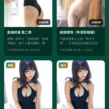
149分钟
144分钟
黑潮终章 第二季
极限猎场（导演剪辑版）
更像一部关于“选择成本”的城
不是传统意义上的“爽片开
市寓言：每个人都在算账，算到
场”。它先用生活流建立信任，
最后才发现，最贵的是良心。中
再用科幻桥段把观众推离舒适
149分钟
👁
189.8
k
⭐
6.4
2024
144分钟
👁
189.0
k
⭐
7.4
2016
国大陆背景让语境更落地。
区；李安的调度让每场戏都“有
目的”。
韩剧
高分