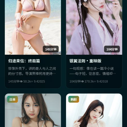
145分钟
104分钟
归途来信：终局篇
银翼法则·重映版
惊悚外壳下，讲的是人与人之间
一句观感：像在读一篇冷小说
的分寸感。导演贾樟柯用更诗意
——句子短，信息密，情绪却迟
的叙事，把冲突压在眼神与沉默
半拍抵达。《银翼法则·重映
145分钟
👁
50.2
k
⭐
9.4
2025
104分钟
👁
170.3
k
⭐
9.4
2018
里——直到某一幕突然决堤。
版》的传记气质偏温柔，适合深
夜观看。
日本
韩剧