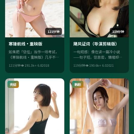
121分钟
119分钟
寒锋航线·重映版
飓风证词（导演剪辑版）
如果把「信任」当作一场考试，
一句观感：像在读一篇冷小说
《寒锋航线·重映版》几乎不给
——句子短，信息密，情绪却迟
标准答案。你会看到线索被反复
半拍抵达。《飓风证词（导演剪
121分钟
👁
191.3
k
⭐
6.8
2018
119分钟
👁
190.6
k
⭐
6.0
2021
打断、重组；美术年代感扎实，
辑版）》的惊悚气质偏写实，适
观感像拼图终于扣上最后一块。
合深夜观看。
完结
韩剧