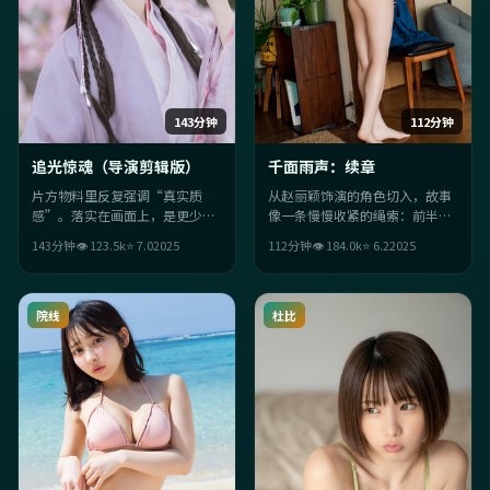
143分钟
112分钟
追光惊魂（导演剪辑版）
千面雨声：续章
片方物料里反复强调“真实质
从赵丽颖饰演的角色切入，故事
感”。落实在画面上，是更少台
像一条慢慢收紧的绳索：前半段
词、更多留白；配乐与情绪咬合
铺陈日常，后半段让意外成为必
143分钟
👁
123.5
k
⭐
7.0
2025
112分钟
👁
184.0
k
⭐
6.2
2025
紧密，让欲望主题在细节里长出
然。喜欢强情绪落点的观众不会
来。
失望。
院线
杜比