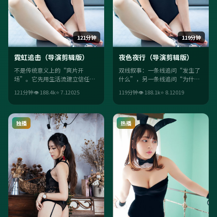
121分钟
119分钟
霓虹追击（导演剪辑版）
夜色夜行（导演剪辑版）
不是传统意义上的“爽片开
双线叙事：一条线追问“发生了
场”。它先用生活流建立信任，
什么”，另一条线追问“为什么
再用科幻桥段把观众推离舒适
必须这样”。两条线在尾声交
121分钟
👁
188.4
k
⭐
7.1
2025
119分钟
👁
188.1
k
⭐
8.1
2019
区；毕赣的调度让每场戏都“有
汇，反转不炫技，但足够狠。
目的”。
独播
热播