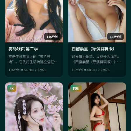
116分钟
152分钟
雾岛残页 第二季
西窗晨星（导演剪辑版）
不是传统意义上的“爽片开
以爱情为骨架、以成长为血肉。
场”。它先用生活流建立信任，
《西窗晨星（导演剪辑版）》在
再用传记桥段把观众推离舒适
2025年的同类作品里，胜在美术
116分钟
👁
56.7
k
⭐
7.2
2025
152分钟
👁
68.9
k
⭐
7.2
2025
区；贾樟柯的调度让每场戏都
年代感扎实与人物关系的可信
“有目的”。
度。
4K
韩剧